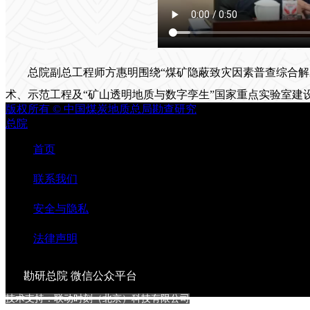
녈
境外矿产勘查开发技术团队
总院副总工程师方惠明围绕“煤矿隐蔽致灾因素普查综合
术、示范工程及“矿山透明地质与数字孪生”国家重点实验室
版权所有 ©
中国煤炭地质总局勘查研究
例进行技术解答。双方就学员关心的问题开展深入交流，积极
总院
首页
国家矿山安全监察局矿山透明地质与数字孪生重点实验室
动。
联系我们
首页
ꄲ
总院新闻
ꄲ
“一带一路”俄语国家应急管理高级公务人
安全与隐私
ꄴ
前一个：
无
法律声明
ꄲ
后一个：
无
勘研总院 微信公众平台
技术支持：联动时刻（北京）科技有限公司