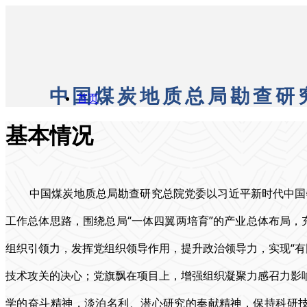
中国煤炭地质总局勘查研
首页
基本情况
General Prospecting Institute of China National Administration of Coal Geolog
单位概况
党的建设
녈
企业简介
中国煤炭地质总局勘查研究总院党委以习近平新时代中国
研究领域
녈
녈
企业文化
基本情况
工作总体思路，围绕总局“一体四翼两培育”的产业总体布局，
组织引领力，发挥党组织领导作用，提升政治领导力，实现“有
重点实验室
녈
녈
녈
荣誉资质
“三心”党建工作品牌
煤炭与煤系矿产资源综合勘查评价
技术攻关的决心；党旗飘在项目上，增强组织凝聚力感召力影响
核心技术团队
녈
녈
녈
녈
业务联系
党建联合体
煤矿安全高效绿色低碳智能开采地质保
实验室概况
学的奋斗精神，淡泊名利、潜心研究的奉献精神，保持科研