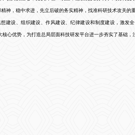
得精神，稳中求进，先立后破的务实精神，找准科研技术攻关的
思想建设、组织建设、作风建设、纪律建设和制度建设，激发全
大核心优势，为打造总局层面科技研发平台进一步夯实了基础，