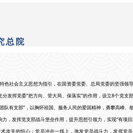
究总院
y
特色社会主义思想为指引，在国资委党委、总局党委的坚强领导
充分发挥党委“把方向、管大局、保落实”的作用，设立8个党支
团队有支部”，以胸怀祖国、服务人民的爱国精神，勇攀高峰、
力，发挥党支部战斗堡垒作用，提升思想引领力，实现“有项目
障
技术攻关的恒心；党员冲在一线上，激发党员战斗力，发挥党员