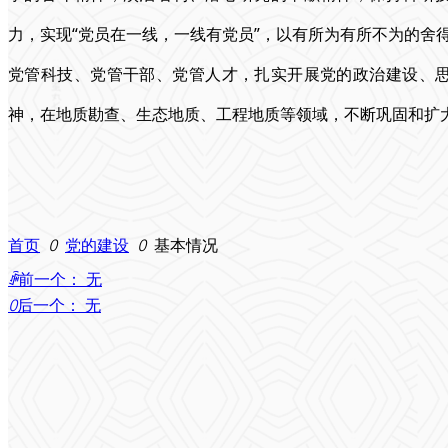
力，实现“党员在一线，一线有党员”，以有所为有所不为的舍
《中国煤炭地质》期刊
녈
녈
녈
녈
党支部品牌建设
矿山地质灾害综合预防与治理
研究方向
煤系矿产资源评价与精细勘查技术团队
党管科技、党管干部、党管人才，扎实开展党的政治建设、
信息公开
녈
녈
녈
녈
党支部动态
地质环境与生态修复
仪器设备
采动空间响应探测评价治理技术团队
神，在地质勘查、生态地质、工程地质等领域，不断巩固和扩
녈
녈
녈
녈
党风党纪
矿区水文地质勘查与矿井水灾害防治
学术交流
生态环境研究技术团队
녈
녈
녈
深部地质封存
开放课题
煤层气绿色勘探与开发技术团队
首页
ꄲ
党的建设
ꄲ
基本情况
녈
녈
地下空间探测与监测
地质封存低碳技术团队
ꄴ
前一个：
无
ꄲ
后一个：
无
녈
녈
矿业工程与矿业经济
矿业工程与矿业经济研究团队
녈
矿井水防治与利用技术团队
녈
地下空间探测与监测技术团队