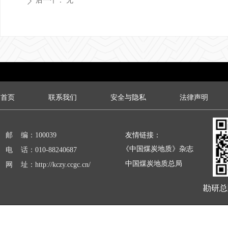
后一个：
无
ꄲ
首页
联系我们
安全与隐私
法律声明
友情链接：
邮 编：100039
《中国煤炭地质》杂志
电 话：010-88240687
中国煤炭地质总局
网 址：http://kczy.ccgc.cn/
勘研总